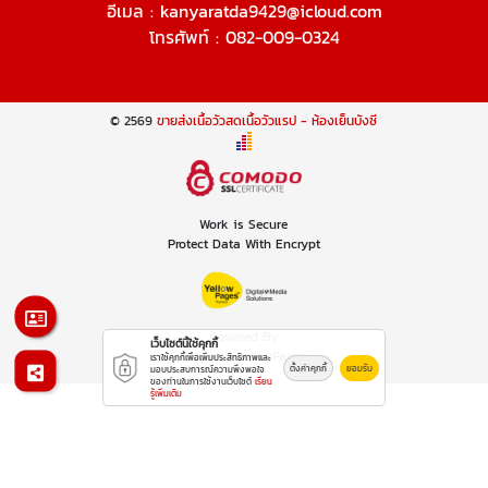
อีเมล :
kanyaratda9429@icloud.com
โทรศัพท์ :
082-009-0324
© 2569
ขายส่งเนื้อวัวสดเนื้อวัวแรป - ห้องเย็นบังซี
Work is Secure
Protect Data With Encrypt
Powered By
เว็บไซต์นี้ใช้คุกกี้
Thailand YellowPages
เราใช้คุกกี้เพื่อเพิ่มประสิทธิภาพและ
ตั้งค่าคุกกี้
ยอมรับ
มอบประสบการณ์ความพึงพอใจ
ของท่านในการใช้งานเว็บไซต์
เรียน
รู้เพิ่มเติม