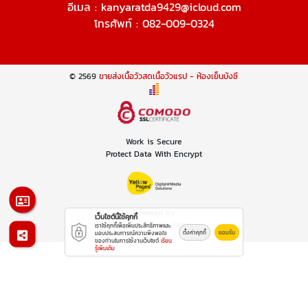
อีเมล :
kanyaratda9429@icloud.com
โทรศัพท์ :
082-009-0324
© 2569
ขายส่งเนื้อวัวสดเนื้อวัวแรป - ห้องเย็นบังซี
Work is Secure
Protect Data With Encrypt
Powered By
เว็บไซต์นี้ใช้คุกกี้
Thailand YellowPages
เราใช้คุกกี้เพื่อเพิ่มประสิทธิภาพและ
ตั้งค่าคุกกี้
ยอมรับ
มอบประสบการณ์ความพึงพอใจ
ของท่านในการใช้งานเว็บไซต์
เรียน
รู้เพิ่มเติม