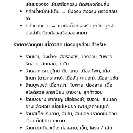
เห็นของจริง เห็นสต๊อกจริง ตัดสินใจก่อนสั่ง
กลัวน้ำหนักไม่เต็ม → ชั่งจริง ส่งจริง ตรวจสอบ
ได้
กลัวของขาด → เรามีสต๊อกรองรับทุกวัน ลูกค้า
ประจำไม่ต้องกังวลเรื่องของหมด
รายการวัตถุดิบ เนื้อวัวสด มีครบทุกส่วน สำหรับ:
ร้านชาบู ปิ้งย่าง: เสือร้องไห้, น่องลาย, ใบพาย,
ริบอาย, สันนอก, สันใน
ร้านอาหารเมนูไทย ต้ม แกง: เนื้อสะโพก, เนื้อ
โหนก (ดาวกระจาย), เนื้อฮัม (หนอก), เนื้อสามชั้น
ร้านบุฟเฟต์ เนื้อกระทะ: ใบพาย, น่องลาย, เนื้อ
สไลด์สวย ลายเนียน ขายง่าย ลูกค้าชอบ
ร้านปิ้งย่าง ยากินิกุ: เสือร้องไห้, ริบอาย, สันนอก
ย่างแล้วหอม เนื้อไม่เหนียว เพิ่มมูลค่าเมนูได้
ร้านสเต๊ก: ริบอาย, สันใน, สันนอก เราคัดชิ้นสวย
ตัดสเต๊กได้ตามขนาด
ร้านก๋วยเตี๋ยวเนื้อ: น่องลาย, เอ็น, โครง / เล้ง